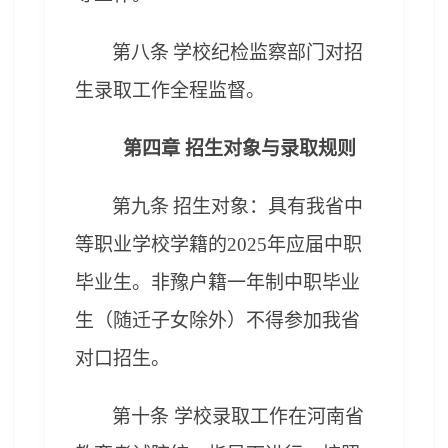
第八条
学校纪检
监察部门
对招
生
录取
工作
全程
监督。
第四章
招生对象
与录取规则
第九条
招生对象：
具有我省中
等职业学校学籍的2025年应届中职
毕业生
。
非豫户籍一年制
中职毕业
生（随迁子女除外）不得参加我省
对口招生
。
第十
条
学校录取工作在河南省