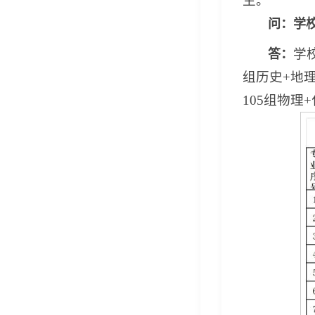
生。
问：学
学校
答：
组历史+地
105组物理