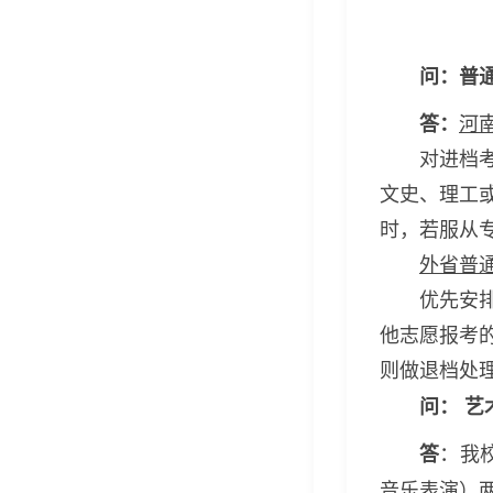
问：普
答：
河
对进档
文史、理工
时，若服从
外省普
优先安
他志愿报考
则做退档处
问：
艺
：
答
我
音乐表演）