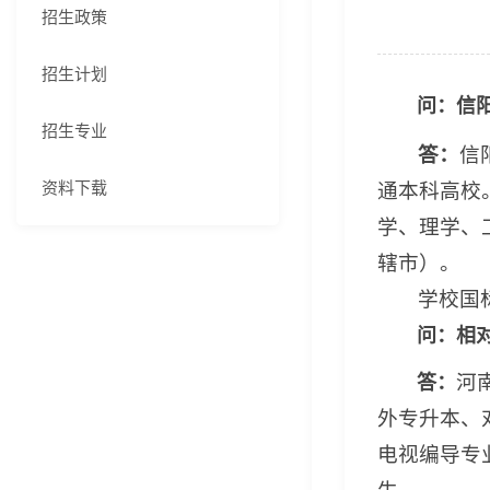
招生政策
招生计划
问：
信
招生专业
答：
信
资料下载
通本科高校
学、理学、
辖市）。
学校国
问：相
河
答：
外专升本
、
电视编导专