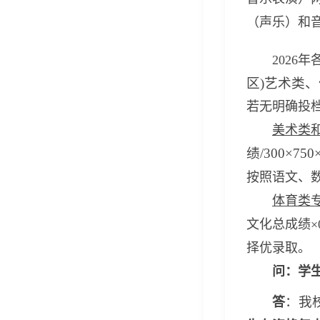
（声乐）和
202
区)艺术类
若无明确投
美术类
绩/300×7
按照语文、
体育类
文化总成绩×
择优录取。
问：学
：我
答